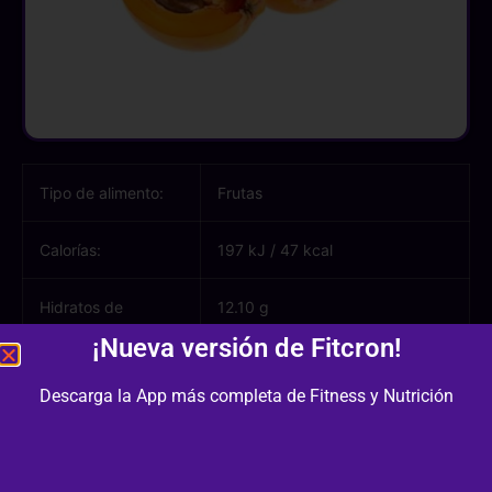
Tipo de alimento:
Frutas
Calorías:
197 kJ
/
47 kcal
Hidratos de
12.10 g
carbono:
¡Nueva versión de Fitcron!
Azúcares:
0.00 g
Descarga la App más completa de Fitness y Nutrición
Proteínas:
0.40 g