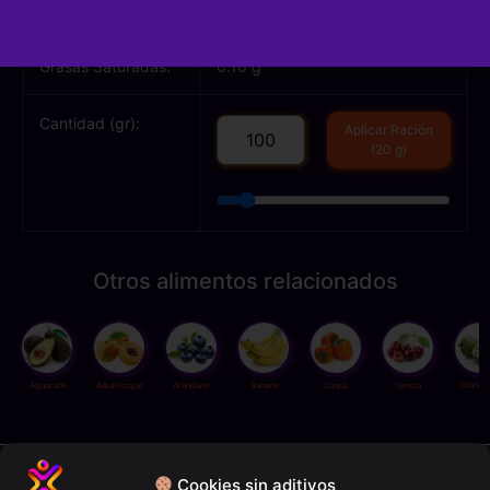
Grasas Totales:
0.20 g
Grasas Saturadas:
0.10 g
Cantidad (gr):
Aplicar Ración
(20 g)
Otros alimentos relacionados
Aguacate
Albaricoque
Arándano
Banana
Caqui
Cereza
Chirim
Política de privacidad
Cookies sin aditivos