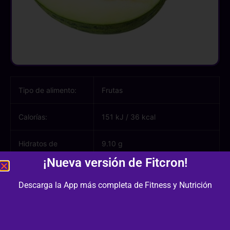
Tipo de alimento:
Frutas
Calorías:
151 kJ
/
36 kcal
Hidratos de
9.10 g
carbono:
¡Nueva versión de Fitcron!
Azúcares:
8.10 g
Descarga la App más completa de Fitness y Nutrición
Proteínas:
0.50 g