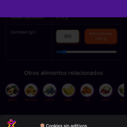
Grasas Totales:
0.10 g
Grasas Saturadas:
0.10 g
Cantidad (gr):
Aplicar Ración
(100 g)
Otros alimentos relacionados
Aguacate
Albaricoque
Arándano
Banana
Caqui
Cereza
Chirim
Política de privacidad
Cookies sin aditivos