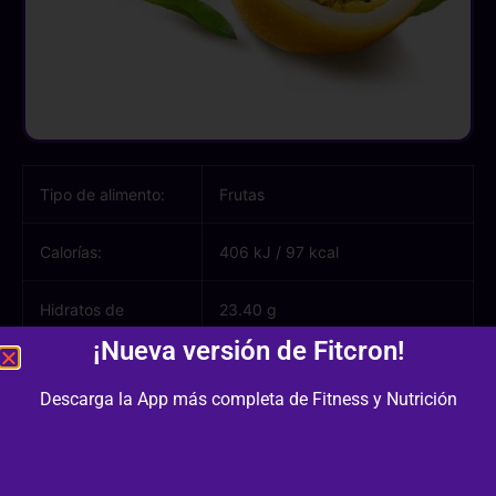
Tipo de alimento:
Frutas
Calorías:
406 kJ
/
97 kcal
Hidratos de
23.40 g
carbono:
¡Nueva versión de Fitcron!
Azúcares:
11.20 g
Descarga la App más completa de Fitness y Nutrición
Proteínas:
2.20 g