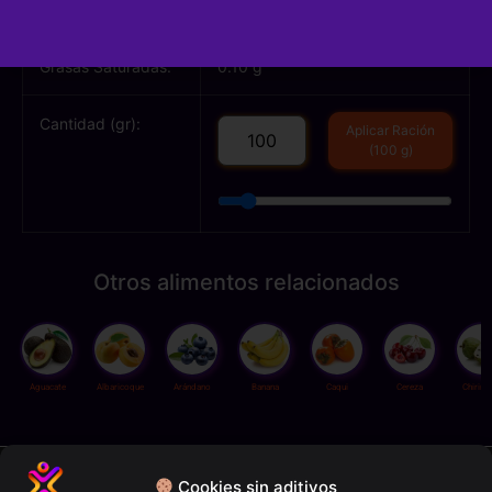
Grasas Totales:
0.70 g
Grasas Saturadas:
0.10 g
Cantidad (gr):
Aplicar Ración
(100 g)
Otros alimentos relacionados
Aguacate
Albaricoque
Arándano
Banana
Caqui
Cereza
Chirim
Política de privacidad
Cookies sin aditivos