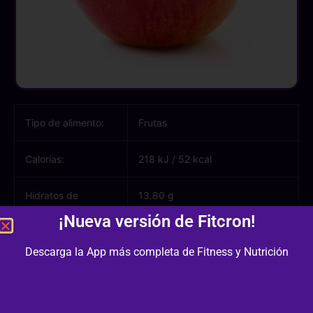
Tipo de alimento:
Frutas
Calorías:
218 kJ
/
52 kcal
Hidratos de
13.80 g
carbono:
¡Nueva versión de Fitcron!
Azúcares:
10.40 g
Descarga la App más completa de Fitness y Nutrición
Proteínas:
0.30 g