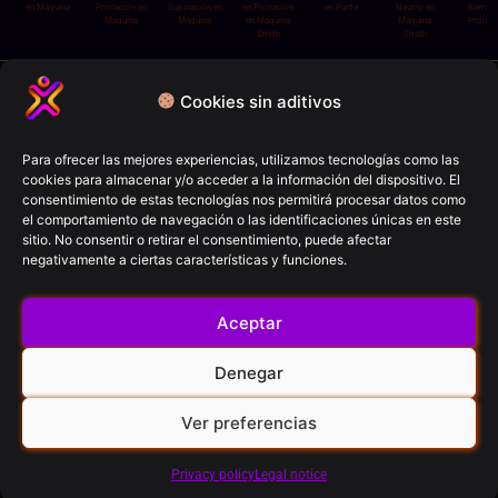
en Máquina
Pronación en
Supinación en
en Pronación
en Punta
Neutro en
Barra T
Máquina
Máquina
en Máquina
Máquina
Pronac
Smith
Smith
Política de privacidad
Cookies sin aditivos
Términos y condiciones
Política de cookies
Para ofrecer las mejores experiencias, utilizamos tecnologías como las
cookies para almacenar y/o acceder a la información del dispositivo. El
Aviso Legal
consentimiento de estas tecnologías nos permitirá procesar datos como
el comportamiento de navegación o las identificaciones únicas en este
sitio. No consentir o retirar el consentimiento, puede afectar
FitCron (2026)
negativamente a ciertas características y funciones.
© All rights reserved
Aceptar
Contacto
Denegar
Ver preferencias
RRSS
Privacy policy
Legal notice