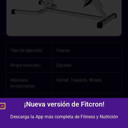
Tipo de ejercicio:
Fuerza
Grupo muscular:
Espalda
Músculos
Dorsal, Trapecio, Bíceps
involucrados:
Equipamiento /
Máquina
¡Nueva versión de Fitcron!
Material:
Descarga la App más completa de Fitness y Nutrición
Dificultad:
2/3