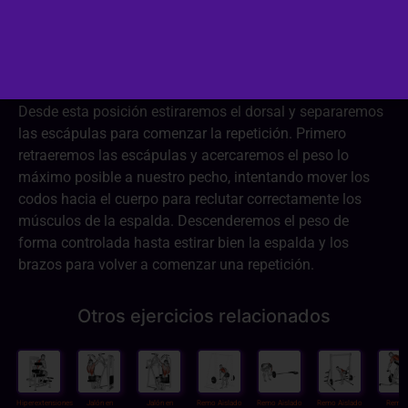
Apoyando en pecho en el banco y las piernas ligeramente
flexionadas, agarraremos con las manos en supinación
(palmas hacia delante).
Desde esta posición estiraremos el dorsal y separaremos
las escápulas para comenzar la repetición. Primero
retraeremos las escápulas y acercaremos el peso lo
máximo posible a nuestro pecho, intentando mover los
codos hacia el cuerpo para reclutar correctamente los
músculos de la espalda. Descenderemos el peso de
forma controlada hasta estirar bien la espalda y los
brazos para volver a comenzar una repetición.
Otros ejercicios relacionados
Hiperextensiones
Jalón en
Jalón en
Remo Aislado
Remo Aislado
Remo Aislado
Remo 