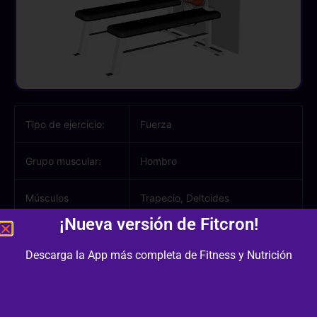
Tipo de ejercicio:
Fuerza
Grupo muscular:
Hombro
Músculos
Trapecio, Deltoides
involucrados:
¡Nueva versión de Fitcron!
Equipamiento /
Banco Plano
Descarga la App más completa de Fitness y Nutrición
Material:
Dificultad:
3/3