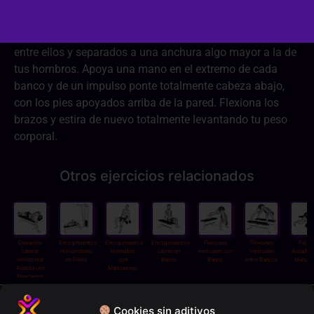
Pon dos bancos perpendiculares a una pared, paralelos
entre ellos y separados a una anchura algo mayor a la de
tus hombros. Apoya una mano en el extremo de cada
banco y de un impulso ponte totalmente cabeza abajo,
con los pies apoyados arriba de la pared. Flexiona los
brazos y estira de nuevo totalmente levantando tu peso
corporal.
Otros ejercicios relacionados
Elevación
Encogimientos
Encogimientos
Encogimientos
Flexiones
Flexiones
Pájar
Lateral
Horizontales
Inclinados
Libres en
Verticales con
Verticales
Aislados
Horizontal
en Polea
con
Banco
Banco
entre Bancos
Mancue
Aislada con
Mancuernas
Mancuerna
Política de privacidad
Cookies sin aditivos