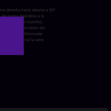
erna derecha hacia delante a 90º
ra del pecho dejándola a la
ión neutra (en martillo).
irado y hacia el centro del
hacer fuerza.. Retroceder
razo al terminar la serie.