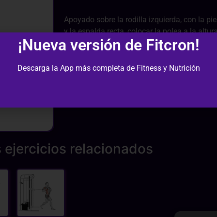
Apoyado sobre la rodilla izquierda, con la pi
y la espalda recta, colocar la polea a la altu
¡Nueva versión de Fitcron!
derecha de nuestro cuerpo y agarrar con posic
Extender el brazo al frente quedando bien est
cuerpo, sujetando con la otra mano pero sin 
Descarga la App más completa de Fitness y Nutrición
lentamente y proceder de nuevo. Cambiar de b
 ejercicios relacionados