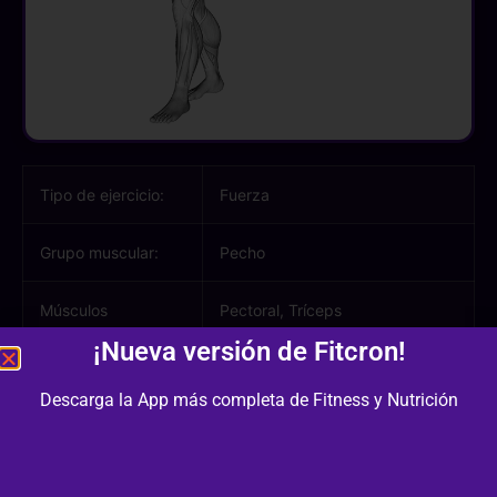
Tipo de ejercicio:
Fuerza
Grupo muscular:
Pecho
Músculos
Pectoral, Tríceps
involucrados:
¡Nueva versión de Fitcron!
Equipamiento /
Polea
Descarga la App más completa de Fitness y Nutrición
Material:
Dificultad:
2/3