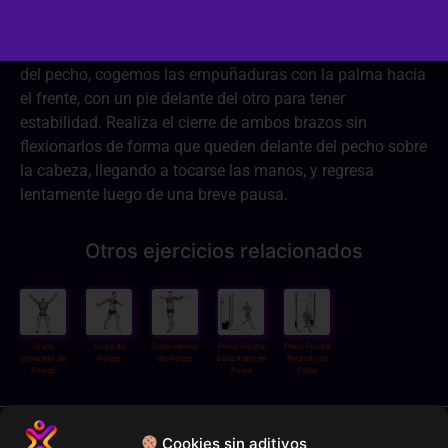
De pie con una polea a cada lado del cuerpo, a la altura
del pecho, cogemos las empuñaduras con la palma hacia
el frente, con un pie delante del otro para tener
estabilidad. Realiza el cierre de ambos brazos sin
flexionarlos de forma que queden delante del pecho sobre
la cabeza, llegando a tocarse las manos, y regresa
lentamente luego de una breve pausa.
Otros ejercicios relacionados
Cruce
Cruce de
Cruce inferior
Press Frontal
Press Frontal
completo de
Poleas
de Poleas
a una mano en
Neutral con
Poleas
Polea
Polea
Política de privacidad
Cookies sin aditivos