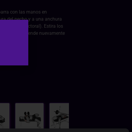
barra con las manos en
tura del pecho y a una anchura
e de cada pectoral). Estira los
los codos. Desciende nuevamente