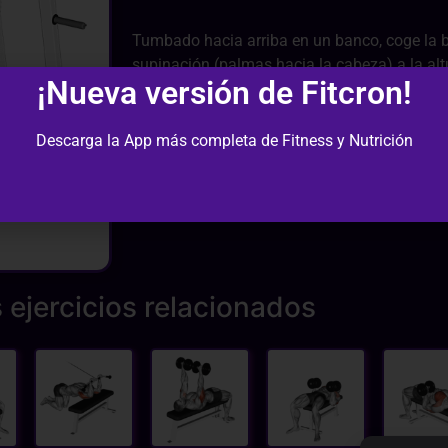
Tumbado hacia arriba en un banco, coge la 
supinación (palmas hacia la cabeza) a la al
¡Nueva versión de Fitcron!
inferior a la de los hombros (una mano delant
brazos tensando bien los tríceps, sin abrir 
y mantén los brazos bien pegados al cuerpo.
Descarga la App más completa de Fitness y Nutrición
 ejercicios relacionados