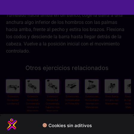
Tumbado hacia arriba en un banco, coge la barra a una
anchura algo inferior de los hombros con las palmas
hacia arriba, frente al pecho y estira los brazos. Flexiona
los codos y desciende la barra hasta llegar detrás de la
cabeza. Vuelve a la posición inicial con el movimiento
controlado.
Otros ejercicios relacionados
Extensión
Extensión
Extensión
Extensiones
Extensiones
Press Banca
Press B
Horizontal
Horizontal
Horizontal
Concentradas
Horizontales
con giro con
en Supin
con Barra Z
Concentrada
Concentrada
en Polea Alta
Internas con
Mancuernas
Aislado
Interna con
Superior con
Mancuernas
Mancue
Mancuerna
Mancuerna
Política de privacidad
Cookies sin aditivos
Términos y condiciones