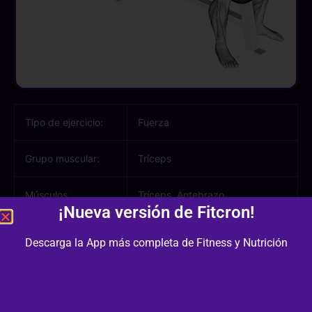
Tipo de ejercicio:
Fuerza
Grupo muscular:
Tríceps
Músculos
Tríceps, Antebrazo
¡Nueva versión de Fitcron!
involucrados:
Descarga la App más completa de Fitness y Nutrición
Equipamiento /
Banco Plano, Barra Larga
Material:
Dificultad:
2/3