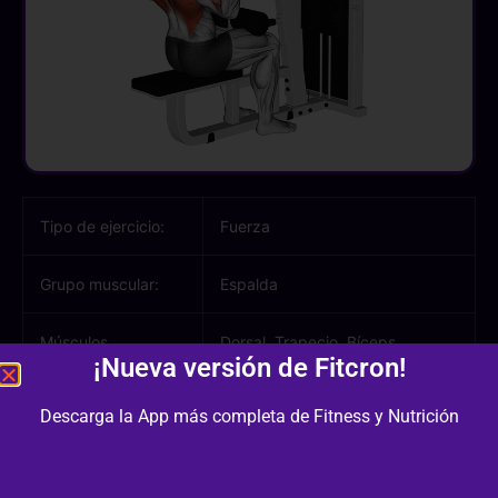
Tipo de ejercicio:
Fuerza
Grupo muscular:
Espalda
Músculos
Dorsal, Trapecio, Bíceps
¡Nueva versión de Fitcron!
involucrados:
Descarga la App más completa de Fitness y Nutrición
Equipamiento /
Banco Plano, Polea
Material: