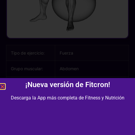
Tipo de ejercicio:
Fuerza
Grupo muscular:
Abdomen
¡Nueva versión de Fitcron!
Músculos
Abdomen, Oblicuos
involucrados:
Descarga la App más completa de Fitness y Nutrición
Equipamiento /
Fitball, Otro
Material:
Dificultad:
2/3