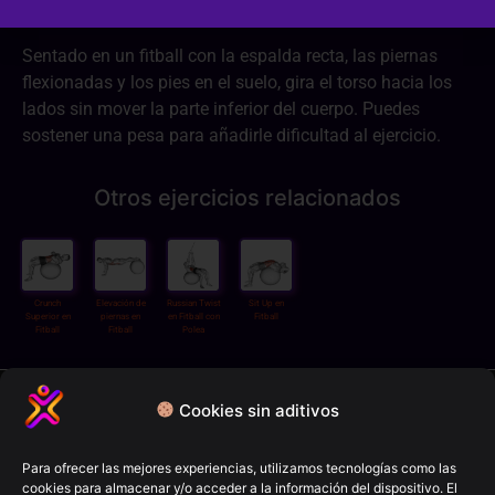
Sentado en un fitball con la espalda recta, las piernas
flexionadas y los pies en el suelo, gira el torso hacia los
lados sin mover la parte inferior del cuerpo. Puedes
sostener una pesa para añadirle dificultad al ejercicio.
Otros ejercicios relacionados
Crunch
Elevación de
Russian Twist
Sit Up en
Superior en
piernas en
en Fitball con
Fitball
Fitball
Fitball
Polea
Política de privacidad
Cookies sin aditivos
Términos y condiciones
Política de cookies
Para ofrecer las mejores experiencias, utilizamos tecnologías como las
cookies para almacenar y/o acceder a la información del dispositivo. El