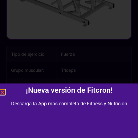
Tipo de ejercicio:
Fuerza
Grupo muscular:
Tríceps
Músculos
Tríceps, Antebrazo
¡Nueva versión de Fitcron!
involucrados:
Descarga la App más completa de Fitness y Nutrición
Equipamiento /
Máquina
Material:
Dificultad:
1/3