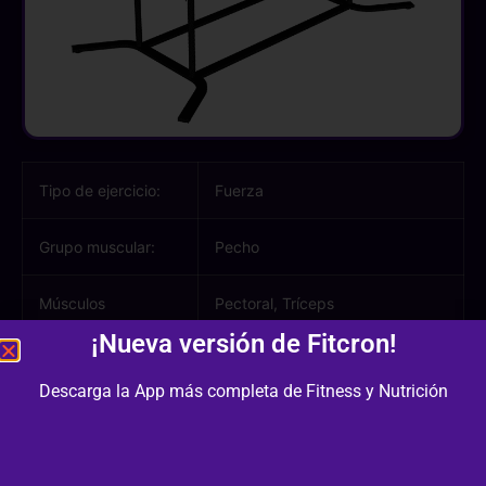
Tipo de ejercicio:
Fuerza
Grupo muscular:
Pecho
Músculos
Pectoral, Tríceps
involucrados:
¡Nueva versión de Fitcron!
Equipamiento /
Otro
Descarga la App más completa de Fitness y Nutrición
Material:
Dificultad:
3/3