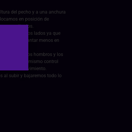
altura del pecho y a una anchura
olocamos en posición de
razos estirados.
, y no hacia los lados ya que
también a aguantar menos en
ilidad arriba.
las caderas, los hombros y los
 Debes tener el mismo control
diendo el movimiento.
 al subir y bajaremos todo lo