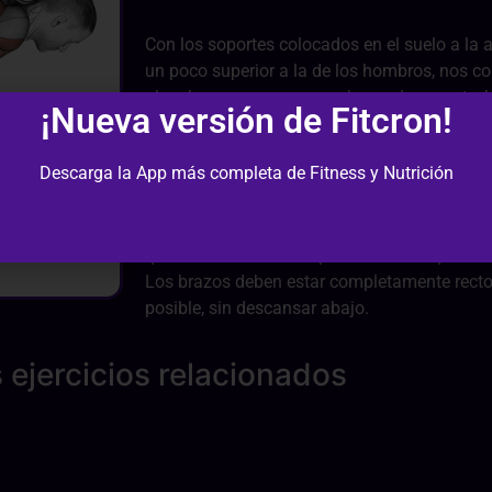
Con los soportes colocados en el suelo a la 
un poco superior a la de los hombros, nos c
plancha con una mano sobre cada soporte, b
¡Nueva versión de Fitcron!
Los codos deben apuntar siempre hacia atrás
puede llevarnos a una lesión de hombros y 
Descarga la App más completa de Fitness y Nutrición
tensión. Además lograremos una mayor estab
Al subir el cuerpo debes mantener apretadas 
talones, y lo mismo al volver hacia el suelo.
que cuando haces las planchas solo que aña
Los brazos deben estar completamente rectos
posible, sin descansar abajo.
 ejercicios relacionados