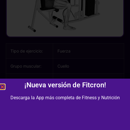
Tipo de ejercicio:
Fuerza
Grupo muscular:
Cuello
Músculos
Cuello
¡Nueva versión de Fitcron!
involucrados:
Descarga la App más completa de Fitness y Nutrición
Equipamiento /
Polea, Otro
Material:
Dificultad:
2/3