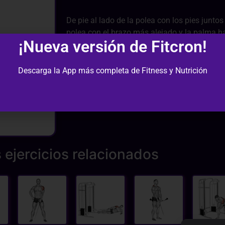
De pie al lado de la polea con los pies juntos 
polea con el brazo más alejado y la palma h
¡Nueva versión de Fitcron!
agarra el mástil a la altura del hombro y deja
formando una V.
Sin balanceo ni impulso, eleva la mano hacia
Descarga la App más completa de Fitness y Nutrición
hacia abajo. Desciende de forma controlada 
 ejercicios relacionados