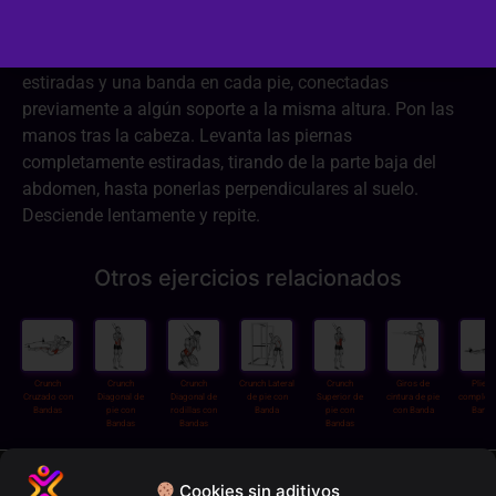
Túmbate hacia arriba en el suelo, con las piernas
estiradas y una banda en cada pie, conectadas
previamente a algún soporte a la misma altura. Pon las
manos tras la cabeza. Levanta las piernas
completamente estiradas, tirando de la parte baja del
abdomen, hasta ponerlas perpendiculares al suelo.
Desciende lentamente y repite.
Otros ejercicios relacionados
Crunch
Crunch
Crunch
Crunch Lateral
Crunch
Giros de
Plieg
Cruzado con
Diagonal de
Diagonal de
de pie con
Superior de
cintura de pie
completo
Bandas
pie con
rodillas con
Banda
pie con
con Banda
Banda
Bandas
Bandas
Bandas
Política de privacidad
Cookies sin aditivos