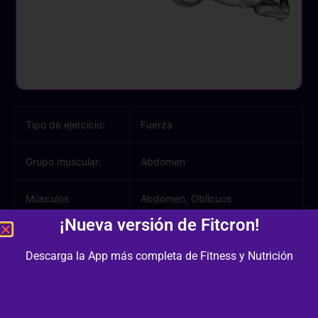
Tipo de ejercicio:
Fuerza
Grupo muscular:
Abdomen
Músculos
Abdomen, Oblicuos
involucrados:
¡Nueva versión de Fitcron!
Equipamiento /
Bandas
Descarga la App más completa de Fitness y Nutrición
Material:
Dificultad:
2/3