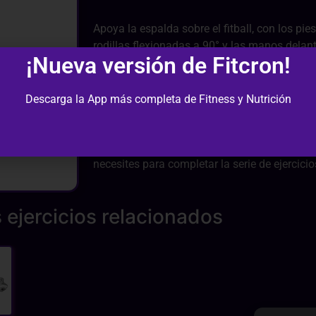
Apoya la espalda sobre el fitball, con los pie
rodillas flexionadas a 90° y las manos delan
¡Nueva versión de Fitcron!
Desde atrás, con la espalda casi en su totali
excepto la cabeza y columna dorsal que de
del objeto, inspira y mientras exhalas el aire
Descarga la App más completa de Fitness y Nutrición
abdominal para elevar el torso mediante la 
abdominales superiores...
Regresa lentamente a la posición inicial y r
necesites para completar la serie de ejercicio
 ejercicios relacionados