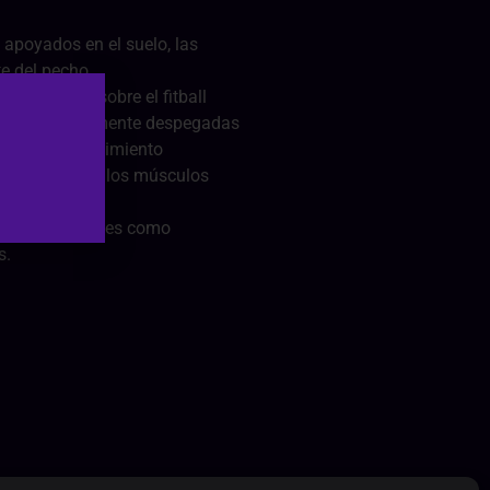
s apoyados en el suelo, las
te del pecho.
dad apoyada sobre el fitball
ben estar levemente despegadas
 inicia el encogimiento
contracción de los músculos
epite tantas veces como
s.