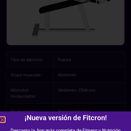
Tipo de ejercicio:
Fuerza
Grupo muscular:
Abdomen
Músculos
Abdomen, Oblicuos
involucrados:
Equipamiento /
Banco Inclinable
¡Nueva versión de Fitcron!
Material:
Descarga la App más completa de Fitness y Nutrición