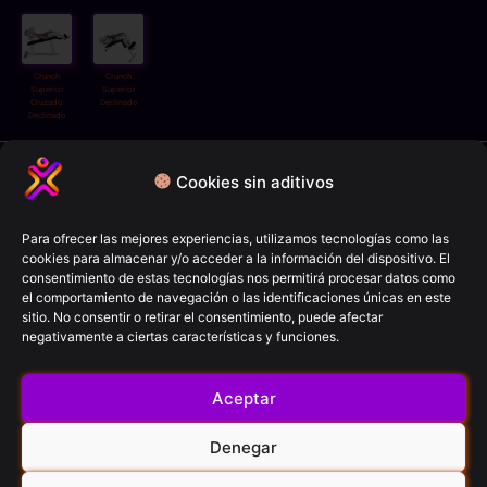
Crunch
Crunch
Superior
Superior
Cruzado
Declinado
Declinado
Política de privacidad
Cookies sin aditivos
Términos y condiciones
Política de cookies
Para ofrecer las mejores experiencias, utilizamos tecnologías como las
cookies para almacenar y/o acceder a la información del dispositivo. El
Aviso Legal
consentimiento de estas tecnologías nos permitirá procesar datos como
el comportamiento de navegación o las identificaciones únicas en este
sitio. No consentir o retirar el consentimiento, puede afectar
FitCron (2026)
negativamente a ciertas características y funciones.
© All rights reserved
Aceptar
Contacto
Denegar