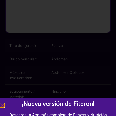
Tipo de ejercicio:
Fuerza
Grupo muscular:
Abdomen
Músculos
Abdomen, Oblicuos
involucrados:
Equipamiento /
Ninguno
Material:
¡Nueva versión de Fitcron!
Dificultad:
3/3
Descarga la App más completa de Fitness y Nutrición