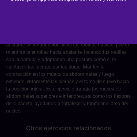
Acuéstate boca arriba con los brazos extendidos a lo
largo del cuerpo y las palmas hacia abajo. Levanta las
piernas y el torso del suelo al mismo tiempo,
manteniendo los brazos rectos y extendidos hacia
adelante. A continuación, lleva las rodillas hacia el pecho
mientras te enrollas hacia adelante, tocando tus rodillas
con la barbilla y adoptando una postura como si te
sujetases las piernas por las tibias. Mantén la
contracción en los músculos abdominales y luego
extiende lentamente las piernas y el torso de nuevo hacia
la posición inicial. Este ejercicio trabaja los músculos
abdominales superiores e inferiores, así como los flexores
de la cadera, ayudando a fortalecer y tonificar el área del
núcleo.
Otros ejercicios relacionados