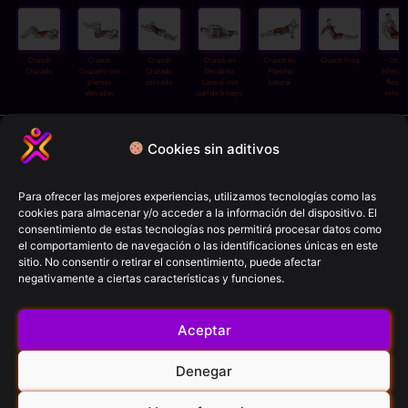
Crunch
Crunch
Crunch
Crunch en
Crunch en
Crunch Frog
Crunc
Cruzado
Cruzado con
Cruzado
Decúbito
Plancha
Inferior
piernas
estirado
Lateral con
Lateral
flexión
elevadas
curl de bíceps
extens
Política de privacidad
Cookies sin aditivos
Términos y condiciones
Política de cookies
Para ofrecer las mejores experiencias, utilizamos tecnologías como las
cookies para almacenar y/o acceder a la información del dispositivo. El
Aviso Legal
consentimiento de estas tecnologías nos permitirá procesar datos como
el comportamiento de navegación o las identificaciones únicas en este
sitio. No consentir o retirar el consentimiento, puede afectar
FitCron (2026)
negativamente a ciertas características y funciones.
© All rights reserved
Aceptar
Contacto
Denegar