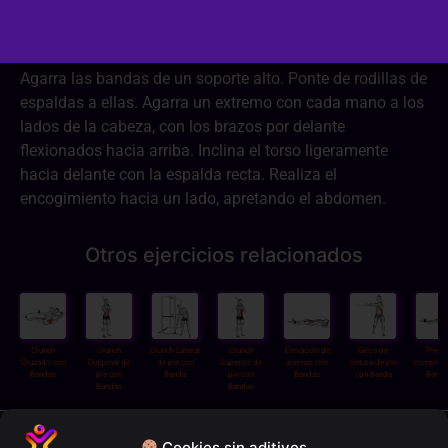
Dificultad:
2/3
Agarra las bandas de un soporte alto. Ponte de rodillas de
espaldas a ellas. Agarra un extremo con cada mano a los
lados de la cabeza, con los brazos por delante
flexionados hacia arriba. Inclina el torso ligeramente
hacia delante con la espalda recta. Realiza el
encogimiento hacia un lado, apretando el abdomen.
Otros ejercicios relacionados
Crunch
Crunch
Crunch Lateral
Crunch
Elevación de
Giros de
Plieg
Cruzado con
Diagonal de
de pie con
Superior de
piernas con
cintura de pie
completo
Bandas
pie con
Banda
pie con
Bandas
con Banda
Banda
Bandas
Bandas
Política de privacidad
Cookies sin aditivos