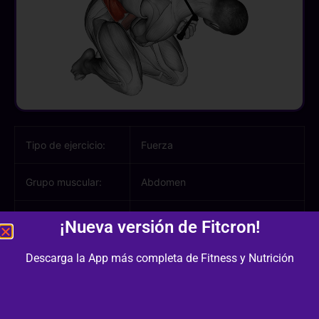
Tipo de ejercicio:
Fuerza
Grupo muscular:
Abdomen
Músculos
Abdomen, Oblicuos
¡Nueva versión de Fitcron!
involucrados:
Descarga la App más completa de Fitness y Nutrición
Equipamiento /
Bandas
Material: