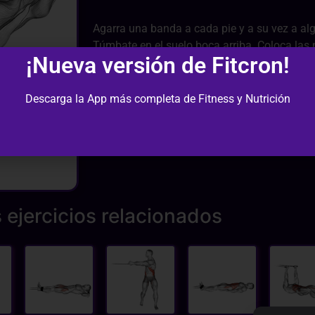
Agarra una banda a cada pie y a su vez a alg
Túmbate en el suelo boca arriba. Coloca las 
¡Nueva versión de Fitcron!
pierna del suelo y estírala, después levanta la
hacia el pecho. Toca con el codo la rodilla c
el torso con los abdominales. Cambia de lad
Descarga la App más completa de Fitness y Nutrición
cuando la rodilla y el codo se toquen.
 ejercicios relacionados