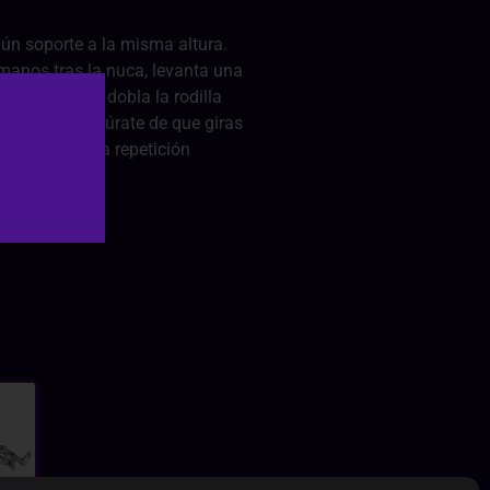
ún soporte a la misma altura.
manos tras la nuca, levanta una
 otra pierna y dobla la rodilla
ontraria y asegúrate de que giras
o y cuenta una repetición