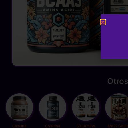
Otros
Caseína
Creatina
Glutamina
Mass Gaine