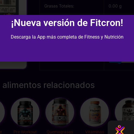
Grasas Totales:
0.00 g
¡Nueva versión de Fitcron!
Grasas Saturadas:
0.00 g
Descarga la App más completa de Fitness y Nutrición
Cantidad (gr):
 alimentos relacionados
r
Pre-Workout
Quemagrasas
Vitaminas
Whey Pro