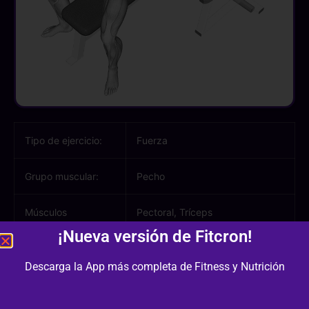
Tipo de ejercicio:
Fuerza
Grupo muscular:
Pecho
Músculos
Pectoral, Tríceps
involucrados:
¡Nueva versión de Fitcron!
Equipamiento /
Banco Plano, Barra Larga
Descarga la App más completa de Fitness y Nutrición
Material: