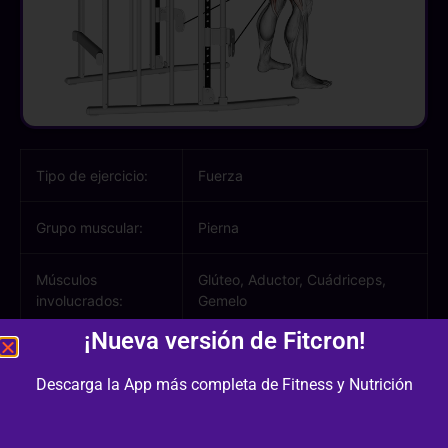
Tipo de ejercicio:
Fuerza
Grupo muscular:
Pierna
Músculos
Glúteo, Aductor, Cuádriceps,
involucrados:
Gemelo
¡Nueva versión de Fitcron!
Equipamiento /
Polea
Material:
Descarga la App más completa de Fitness y Nutrición
Dificultad:
2/3