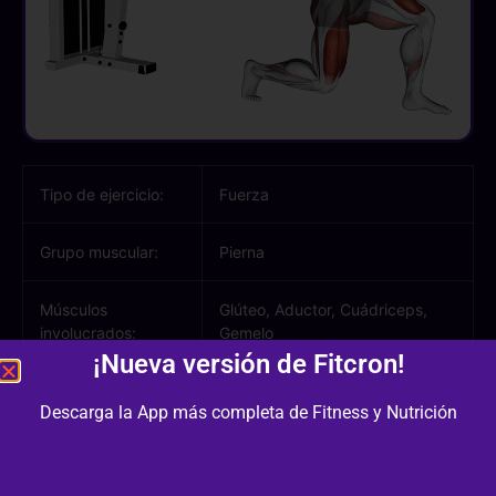
Tipo de ejercicio:
Fuerza
Grupo muscular:
Pierna
Músculos
Glúteo, Aductor, Cuádriceps,
involucrados:
Gemelo
¡Nueva versión de Fitcron!
Equipamiento /
Polea
Descarga la App más completa de Fitness y Nutrición
Material:
Dificultad:
2/3