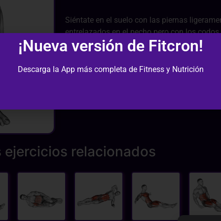
Siéntate en el suelo con las piernas ligerame
entrelazados en el pecho pero con los codos 
¡Nueva versión de Fitcron!
Deslízate hacia atrás manteniendo el control,
abdominales para levantar el torso de nuevo.
abdominales, evita el impulso y repite el movi
Descarga la App más completa de Fitness y Nutrición
el core y las caderas.
 ejercicios relacionados