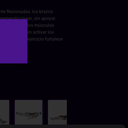
nte flexionadas, los brazos
perpendiculares, sin apoyar.
 luego utiliza los músculos
 Concéntrate en activar los
miento. Este ejercicio fortalece