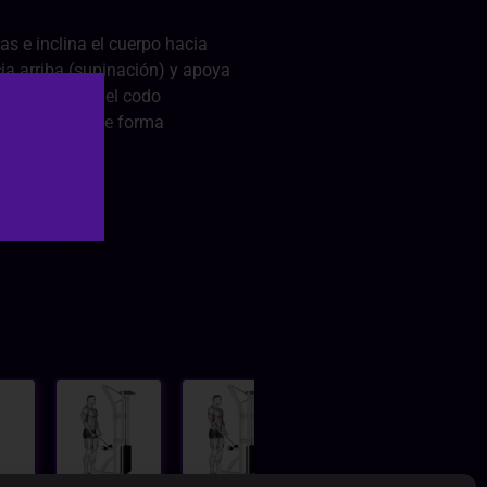
as e inclina el cuerpo hacia
ia arriba (supinación) y apoya
muslo. Flexiona el codo
 nuevamente de forma
.