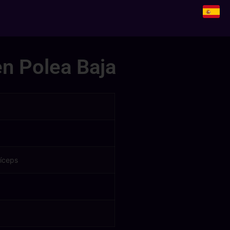
en Polea Baja
íceps