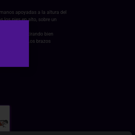
manos apoyadas a la altura del
 los pies en alto, sobre un
en ángulo, estirando bien
cansar abajo. Los brazos
o.